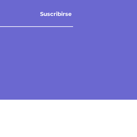
Suscribirse
a
Contáctanos
les
info@datapromiami.com