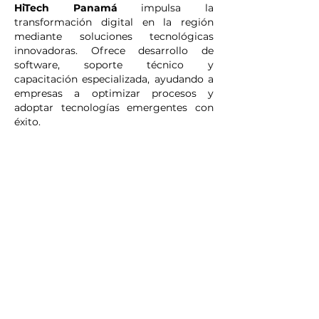
HiTech Panamá
impulsa la
transformación digital en la región
mediante soluciones tecnológicas
innovadoras. Ofrece desarrollo de
software, soporte técnico y
capacitación especializada, ayudando a
empresas a optimizar procesos y
adoptar tecnologías emergentes con
éxito.
Hotel W Panama
El
Hotel W Panama
es un
vibrante y moderno hotel de
cinco estrellas ubicado en el
corazón del distrito financiero
de Ciudad de Panamá. Con un
diseño audaz inspirado en la
cultura local, es el lugar ideal
para combinar negocios y
placer.