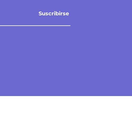
Suscribirse
a
Contáctanos
les
info@datapromiami.com