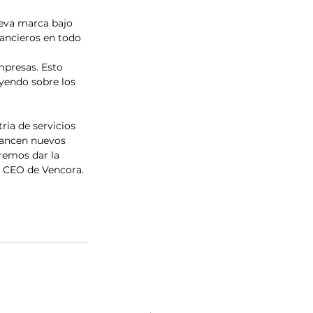
eva marca bajo 
nancieros en todo 
mpresas. Esto 
yendo sobre los 
ria de servicios 
cancen nuevos 
remos dar la 
 y CEO de Vencora.